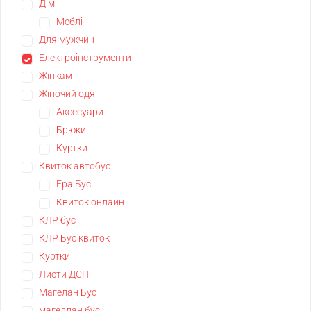
Дім
Меблі
Для мужчин
Електроінструменти
Жінкам
Жіночий одяг
Аксесуари
Брюки
Куртки
Квиток автобус
Ера Бус
Квиток онлайн
КЛР бус
КЛР Бус квиток
Куртки
Листи ДСП
Магелан Бус
магеллан бус