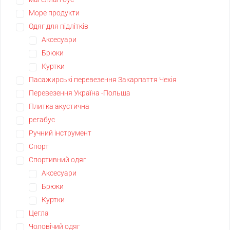
Море продукти
Одяг для підлітків
Аксесуари
Брюки
Куртки
Пасажирські перевезення Закарпаття Чехія
Перевезення Україна -Польща
Плитка акустична
регабус
Ручний інструмент
Спорт
Спортивний одяг
Аксесуари
Брюки
Куртки
Цегла
Чоловічий одяг