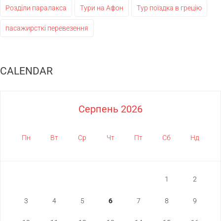
Розділи паралакса
Тури на Афон
Тур поїздка в грецію
пасажирсткі перевезення
CALENDAR
Серпень 2026
Пн
Вт
Ср
Чт
Пт
Сб
Нд
1
2
3
4
5
6
7
8
9