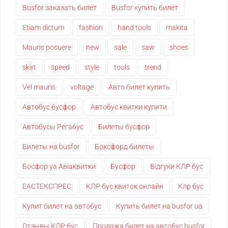
Busfor заказать билет
Busfor купить билет
Etiam dictum
fashion
hand tools
makita
Mauris posuere
new
sale
saw
shoes
skirt
speed
style
tools
trend
Vel mauris
voltage
Авто билет купить
Автобус бусфор
Автобус квитки купити
Автобусы Регабус
Билеты бусфор
Билеты на busfor
Боксфорд билеты
Босфор уа Авіаквитки
Бусфор
Відгуки КЛР бус
ЕАСТЕКСПРЕС
КЛР бус квиток онлайн
Клр бус
Купит билет на автобус
Купить билет на busfor ua
Отзывы КЛР бус
Продажа билет на автобус busfor