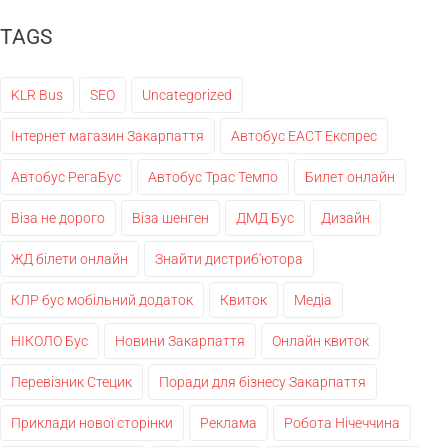
TAGS
KLR Bus
SEO
Uncategorized
Інтернет магазин Закарпаття
Автобус ЕАСТ Експрес
Автобус РегаБус
Автобус Трас Темпо
Билет онлайн
Віза не дорого
Віза шенген
ДМД Бус
Дизайн
ЖД білети онлайн
Знайти дистриб'ютора
КЛР бус мобільний додаток
Квиток
Медіа
НІКОЛО Бус
Новини Закарпаття
Онлайн квиток
Перевізник Стецик
Поради для бізнесу Закарпаття
Приклади нової сторінки
Реклама
Робота Нічеччина