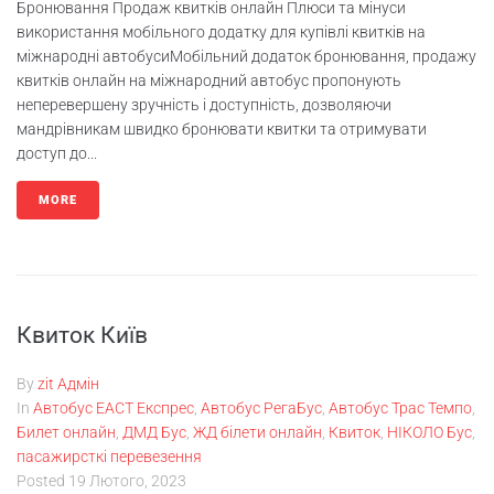
Бронювання Продаж квитків онлайн Плюси та мінуси
використання мобільного додатку для купівлі квитків на
міжнародні автобусиМобільний додаток бронювання, продажу
квитків онлайн на міжнародний автобус пропонують
неперевершену зручність і доступність, дозволяючи
мандрівникам швидко бронювати квитки та отримувати
доступ до...
MORE
Квиток Київ
By
zit Адмін
In
Автобус ЕАСТ Експрес
,
Автобус РегаБус
,
Автобус Трас Темпо
,
Билет онлайн
,
ДМД Бус
,
ЖД білети онлайн
,
Квиток
,
НІКОЛО Бус
,
пасажирсткі перевезення
Posted
19 Лютого, 2023