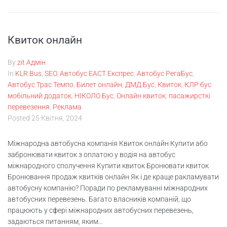
Квиток онлайн
By
zit Адмін
In
KLR Bus
,
SEO
,
Автобус ЕАСТ Експрес
,
Автобус РегаБус
,
Автобус Трас Темпо
,
Билет онлайн
,
ДМД Бус
,
Квиток
,
КЛР бус
мобільний додаток
,
НІКОЛО Бус
,
Онлайн квиток
,
пасажирсткі
перевезення
,
Реклама
Posted
25 Квітня, 2024
Міжнародна автобусна компанія Квиток онлайн Купити або
забронювати квиток з оплатою у водія на автобус
міжнародного сполучення Купити квиток Бронювати квиток
Бронювання продаж квитків онлайн Як і де краще ракламувати
автобусну компанію? Поради по рекламуванні міжнародних
автобусних перевезень. Багато власників компаній, що
працюють у сфері міжнародних автобусних перевезень,
задаються питанням, яким...