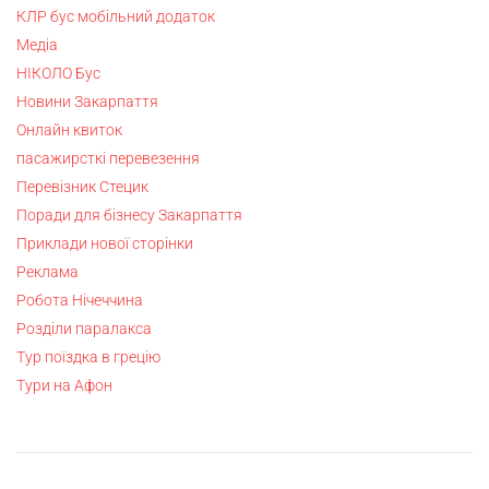
КЛР бус мобільний додаток
Медіа
НІКОЛО Бус
Новини Закарпаття
Онлайн квиток
пасажирсткі перевезення
Перевізник Стецик
Поради для бізнесу Закарпаття
Приклади нової сторінки
Реклама
Робота Нічеччина
Розділи паралакса
Тур поїздка в грецію
Тури на Афон