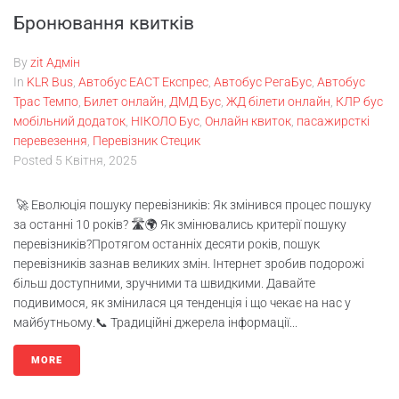
Бронювання квитків
By
zit Адмін
In
KLR Bus
,
Автобус ЕАСТ Експрес
,
Автобус РегаБус
,
Автобус
Трас Темпо
,
Билет онлайн
,
ДМД Бус
,
ЖД білети онлайн
,
КЛР бус
мобільний додаток
,
НІКОЛО Бус
,
Онлайн квиток
,
пасажирсткі
перевезення
,
Перевізник Стецик
Posted
5 Квітня, 2025
🚀 Еволюція пошуку перевізників: Як змінився процес пошуку
за останні 10 років? 🛣️🌍 Як змінювались критерії пошуку
перевізників?Протягом останніх десяти років, пошук
перевізників зазнав великих змін. Інтернет зробив подорожі
більш доступними, зручними та швидкими. Давайте
подивимося, як змінилася ця тенденція і що чекає на нас у
майбутньому.📞 Традиційні джерела інформації...
MORE