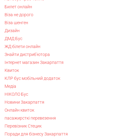
Билет онлайн
Віза не дорого
Віза шенген
Дизайн
ДМД Бус
ЖД білети онлайн
Знайти дистриб'ютора
Інтернет магазин Закарпаття
Квиток
КЛР бус мобільний додаток
Медіа
НІКОЛО Бус
Новини Закарпаття
Онлайн квиток
пасажирсткі перевезення
Перевізник Стецик
Поради для бізнесу Закарпаття