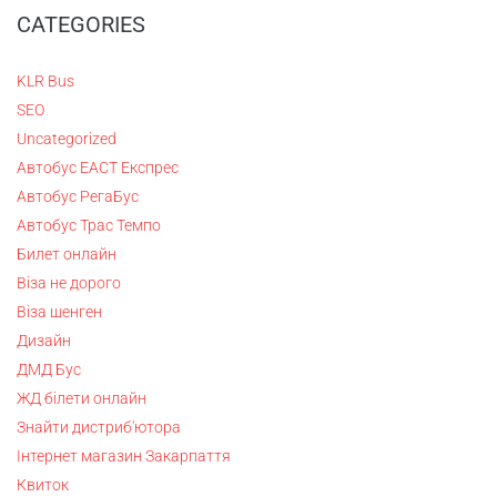
CATEGORIES
KLR Bus
SEO
Uncategorized
Автобус ЕАСТ Експрес
Автобус РегаБус
Автобус Трас Темпо
Билет онлайн
Віза не дорого
Віза шенген
Дизайн
ДМД Бус
ЖД білети онлайн
Знайти дистриб'ютора
Інтернет магазин Закарпаття
Квиток