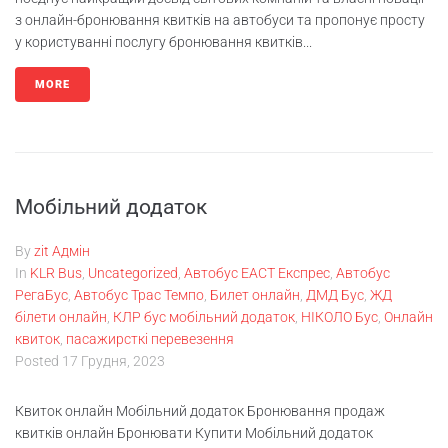
з онлайн-бронювання квитків на автобуси та пропонує просту
у користуванні послугу бронювання квитків...
MORE
Мобільний додаток
By
zit Адмін
In
KLR Bus
,
Uncategorized
,
Автобус ЕАСТ Експрес
,
Автобус
РегаБус
,
Автобус Трас Темпо
,
Билет онлайн
,
ДМД Бус
,
ЖД
білети онлайн
,
КЛР бус мобільний додаток
,
НІКОЛО Бус
,
Онлайн
квиток
,
пасажирсткі перевезення
Posted
17 Грудня, 2023
Квиток онлайн Мобільний додаток Бронювання продаж
квитків онлайн Бронювати Купити Мобільний додаток