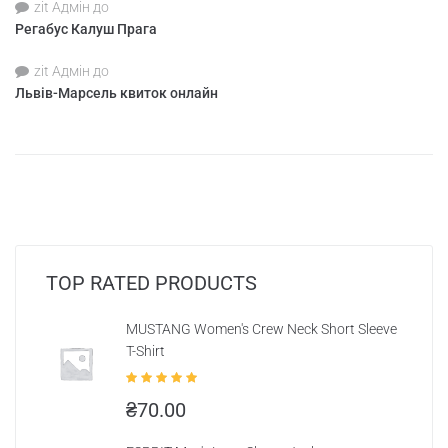
zit Адмін
до
Регабус Калуш Прага
zit Адмін
до
Львів-Марсель квиток онлайн
TOP RATED PRODUCTS
MUSTANG Women's Crew Neck Short Sleeve
T-Shirt
Оцінено в
₴
70.00
5.00
з 5