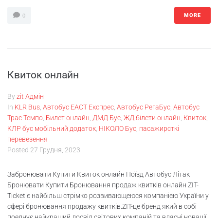
MORE
0
Квиток онлайн
By
zit Адмін
In
KLR Bus
,
Автобус ЕАСТ Експрес
,
Автобус РегаБус
,
Автобус
Трас Темпо
,
Билет онлайн
,
ДМД Бус
,
ЖД білети онлайн
,
Квиток
,
КЛР бус мобільний додаток
,
НІКОЛО Бус
,
пасажирсткі
перевезення
Posted
27 Грудня, 2023
Забронювати Купити Квиток онлайн Поїзд Автобус Літак
Бронювати Купити Бронювання продаж квитків онлайн ZIT-
Ticket є найбільш стрімко розвивающеюся компанією України у
сфері бронювання продажу квитків.ZIT-це бренд який в собі
поеднує найкращий досвід світових компаній та власні новації