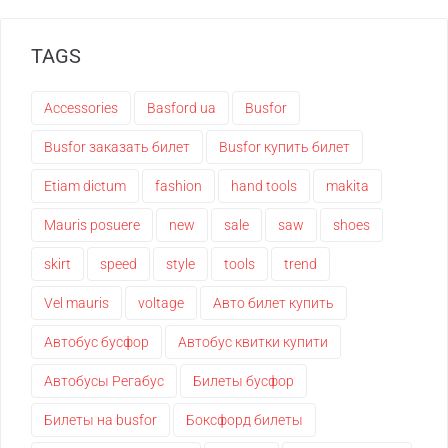
TAGS
Accessories
Basford ua
Busfor
Busfor заказать билет
Busfor купить билет
Etiam dictum
fashion
hand tools
makita
Mauris posuere
new
sale
saw
shoes
skirt
speed
style
tools
trend
Vel mauris
voltage
Авто билет купить
Автобус бусфор
Автобус квитки купити
Автобусы Регабус
Билеты бусфор
Билеты на busfor
Боксфорд билеты