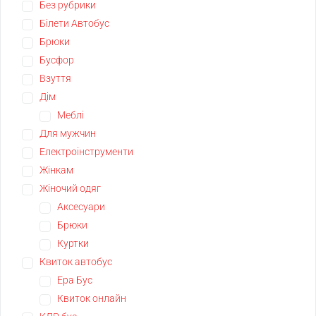
Без рубрики
Білети Автобус
Брюки
Бусфор
Взуття
Дім
Меблі
Для мужчин
Електроінструменти
Жінкам
Жіночий одяг
Аксесуари
Брюки
Куртки
Квиток автобус
Ера Бус
Квиток онлайн