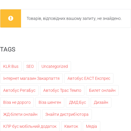
Товарів, відповідних вашому запиту, не знайдено.
TAGS
KLR Bus
SEO
Uncategorized
Інтернет магазин Закарпаття
Автобус ЕАСТ Експрес
Автобус РегаБус
Автобус Трас Темпо
Билет онлайн
Віза не дорого
Віза шенген
ДМД Бус
Дизайн
ЖД білети онлайн
Знайти дистриб'ютора
КЛР бус мобільний додаток
Квиток
Медіа