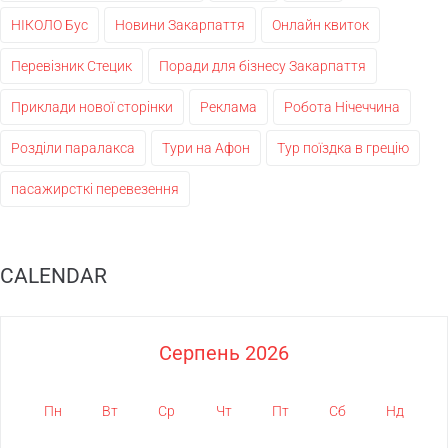
НІКОЛО Бус
Новини Закарпаття
Онлайн квиток
Перевізник Стецик
Поради для бізнесу Закарпаття
Приклади нової сторінки
Реклама
Робота Нічеччина
Розділи паралакса
Тури на Афон
Тур поїздка в грецію
пасажирсткі перевезення
CALENDAR
Серпень 2026
Пн
Вт
Ср
Чт
Пт
Сб
Нд