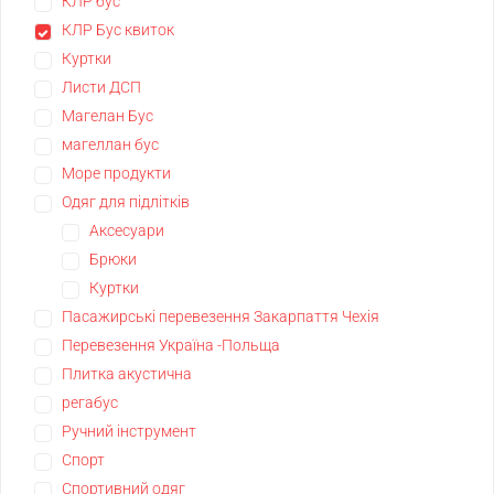
КЛР бус
КЛР Бус квиток
Куртки
Листи ДСП
Магелан Бус
магеллан бус
Море продукти
Одяг для підлітків
Аксесуари
Брюки
Куртки
Пасажирські перевезення Закарпаття Чехія
Перевезення Україна -Польща
Плитка акустична
регабус
Ручний інструмент
Спорт
Спортивний одяг