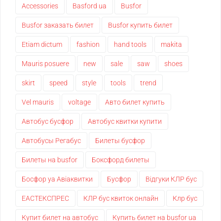
Accessories
Basford ua
Busfor
Busfor заказать билет
Busfor купить билет
Etiam dictum
fashion
hand tools
makita
Mauris posuere
new
sale
saw
shoes
skirt
speed
style
tools
trend
Vel mauris
voltage
Авто билет купить
Автобус бусфор
Автобус квитки купити
Автобусы Регабус
Билеты бусфор
Билеты на busfor
Боксфорд билеты
Босфор уа Авіаквитки
Бусфор
Відгуки КЛР бус
ЕАСТЕКСПРЕС
КЛР бус квиток онлайн
Клр бус
Купит билет на автобус
Купить билет на busfor ua