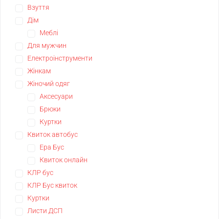
Взуття
Дім
Меблі
Для мужчин
Електроінструменти
Жінкам
Жіночий одяг
Аксесуари
Брюки
Куртки
Квиток автобус
Ера Бус
Квиток онлайн
КЛР бус
КЛР Бус квиток
Куртки
Листи ДСП