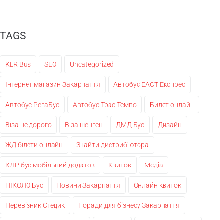
TAGS
KLR Bus
SEO
Uncategorized
Інтернет магазин Закарпаття
Автобус ЕАСТ Експрес
Автобус РегаБус
Автобус Трас Темпо
Билет онлайн
Віза не дорого
Віза шенген
ДМД Бус
Дизайн
ЖД білети онлайн
Знайти дистриб'ютора
КЛР бус мобільний додаток
Квиток
Медіа
НІКОЛО Бус
Новини Закарпаття
Онлайн квиток
Перевізник Стецик
Поради для бізнесу Закарпаття