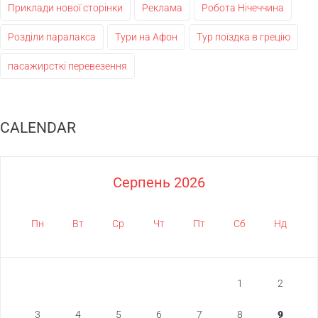
Приклади нової сторінки
Реклама
Робота Нічеччина
Розділи паралакса
Тури на Афон
Тур поїздка в грецію
пасажирсткі перевезення
CALENDAR
Серпень 2026
Пн
Вт
Ср
Чт
Пт
Сб
Нд
1
2
3
4
5
6
7
8
9