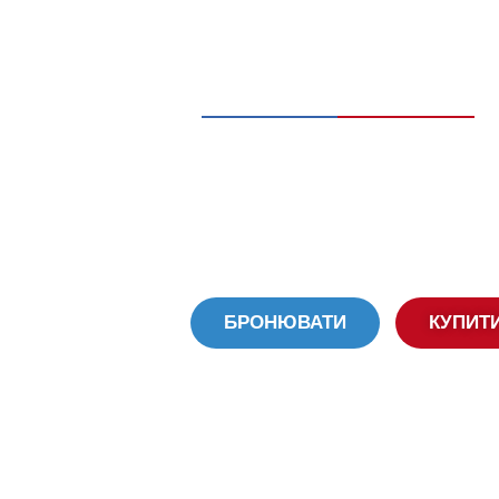
КВИТОК ОНЛАЙН
LuxBus
Подорожуй з LuxBus, мов у с
Комфорт і розкіш— на завжди,
БРОНЮВАТИ
КУПИТ