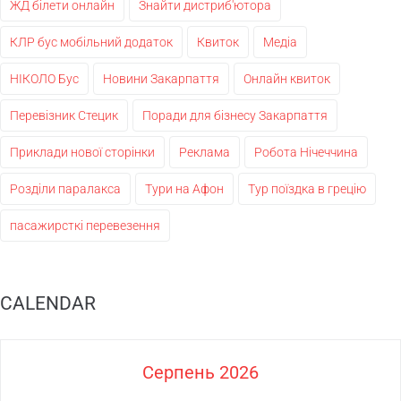
ЖД білети онлайн
Знайти дистриб'ютора
КЛР бус мобільний додаток
Квиток
Медіа
НІКОЛО Бус
Новини Закарпаття
Онлайн квиток
Перевізник Стецик
Поради для бізнесу Закарпаття
Приклади нової сторінки
Реклама
Робота Нічеччина
Розділи паралакса
Тури на Афон
Тур поїздка в грецію
пасажирсткі перевезення
CALENDAR
Серпень 2026