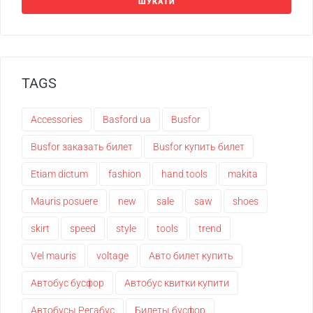
ШУКАТИ
TAGS
Accessories
Basford ua
Busfor
Busfor заказать билет
Busfor купить билет
Etiam dictum
fashion
hand tools
makita
Mauris posuere
new
sale
saw
shoes
skirt
speed
style
tools
trend
Vel mauris
voltage
Авто билет купить
Автобус бусфор
Автобус квитки купити
Автобусы Регабус
Билеты бусфор