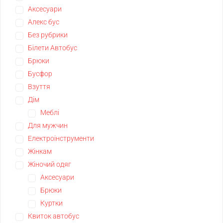
Аксесуари
Алекс бус
Без рубрики
Білети Автобус
Брюки
Бусфор
Взуття
Дім
Меблі
Для мужчин
Електроінструменти
Жінкам
Жіночий одяг
Аксесуари
Брюки
Куртки
Квиток автобус