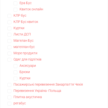
Ера Бус
Квиток онлайн
КЛР бус
КЛР Бус квиток
Куртки
Листи ДСП
Магелан Бус
магеллан бус
Море продукти
Одяг для підлітків
Аксесуари
Брюки
Куртки
Пасажирські перевезення Закарпаття Чехія
Перевезення Україна -Польща
Плитка акустична
регабус