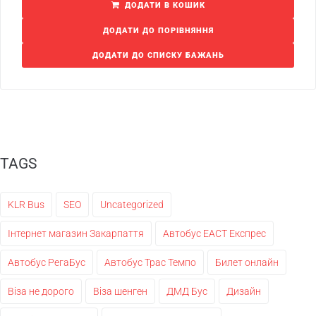
ДОДАТИ В КОШИК
ДОДАТИ ДО ПОРІВНЯННЯ
ДОДАТИ ДО СПИСКУ БАЖАНЬ
TAGS
KLR Bus
SEO
Uncategorized
Інтернет магазин Закарпаття
Автобус ЕАСТ Експрес
Автобус РегаБус
Автобус Трас Темпо
Билет онлайн
Віза не дорого
Віза шенген
ДМД Бус
Дизайн