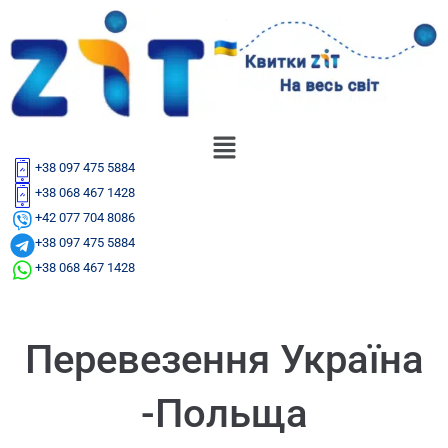
+38 097 475 5884
+38 068 467 1428
+42 077 704 8086
+38 097 475 5884
+38 068 467 1428
Перевезення Україна
-Польща