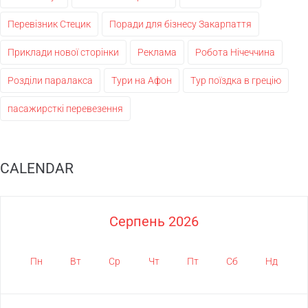
Перевізник Стецик
Поради для бізнесу Закарпаття
Приклади нової сторінки
Реклама
Робота Нічеччина
Розділи паралакса
Тури на Афон
Тур поїздка в грецію
пасажирсткі перевезення
CALENDAR
Серпень 2026
Пн
Вт
Ср
Чт
Пт
Сб
Нд