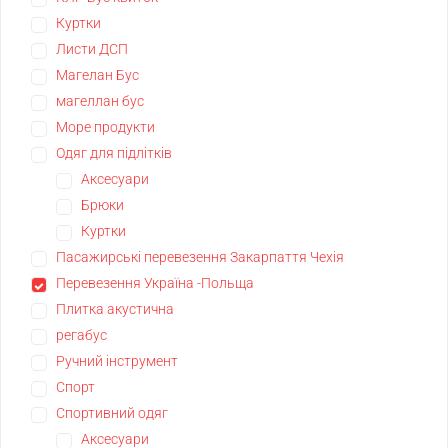
Куртки
Листи ДСП
Магелан Бус
магеллан бус
Море продукти
Одяг для підлітків
Аксесуари
Брюки
Куртки
Пасажирські перевезення Закарпаття Чехія
Перевезення Україна -Польща
Плитка акустична
регабус
Ручний інструмент
Спорт
Спортивний одяг
Аксесуари