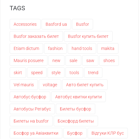
TAGS
Accessories
Basford ua
Busfor
Busfor заказать билет
Busfor купить билет
Etiam dictum
fashion
hand tools
makita
Mauris posuere
new
sale
saw
shoes
skirt
speed
style
tools
trend
Vel mauris
voltage
Авто билет купить
Автобус бусфор
Автобус квитки купити
Автобусы Регабус
Билеты бусфор
Билеты на busfor
Боксфорд билеты
Босфор уа Авіаквитки
Бусфор
Відгуки КЛР бус