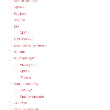
Білети Автобус
Брюки
Бусфор
Взуття
Дім
Меблі
Для мужчин
Електроінструменти
Жінкам
Жіночий одяг
Аксесуари
Брюки
Куртки
Квиток автобус
Ера Бус
Квиток онлайн
КЛР бус
КЛР Бус квиток