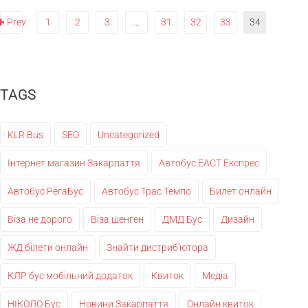
Prev
1
2
3
…
31
32
33
34
TAGS
KLR Bus
SEO
Uncategorized
Інтернет магазин Закарпаття
Автобус ЕАСТ Експрес
Автобус РегаБус
Автобус Трас Темпо
Билет онлайн
Віза не дорого
Віза шенген
ДМД Бус
Дизайн
ЖД білети онлайн
Знайти дистриб'ютора
КЛР бус мобільний додаток
Квиток
Медіа
НІКОЛО Бус
Новини Закарпаття
Онлайн квиток