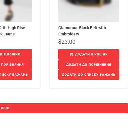
rift High Rise
Glamorous Black Belt with
ck Jeans
Embroidery
₴
23.00
И В КОШИК
ДОДАТИ В КОШИК
 ПОРІВНЯННЯ
ДОДАТИ ДО ПОРІВНЯННЯ
СПИСКУ БАЖАНЬ
ДОДАТИ ДО СПИСКУ БАЖАНЬ
АЛЬНО