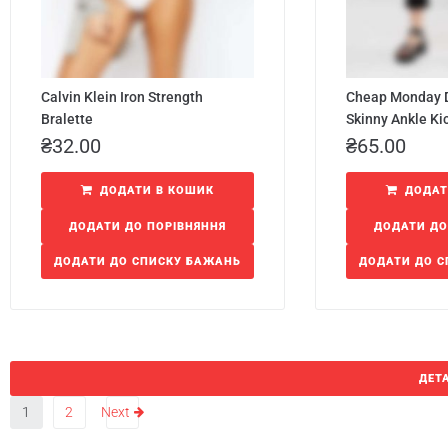
Calvin Klein Iron Strength
Cheap Monday D
Bralette
Skinny Ankle Ki
₴
32.00
₴
65.00
ДОДАТИ В КОШИК
ДОДАТ
ДОДАТИ ДО ПОРІВНЯННЯ
ДОДАТИ ДО
ДОДАТИ ДО СПИСКУ БАЖАНЬ
ДОДАТИ ДО 
ДЕТ
1
2
Next