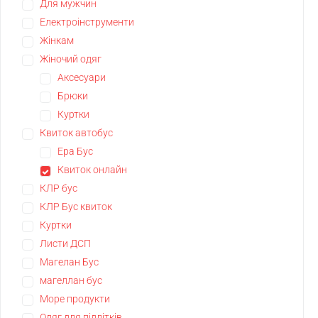
Для мужчин
Електроінструменти
Жінкам
Жіночий одяг
Аксесуари
Брюки
Куртки
Квиток автобус
Ера Бус
Квиток онлайн
КЛР бус
КЛР Бус квиток
Куртки
Листи ДСП
Магелан Бус
магеллан бус
Море продукти
Одяг для підлітків