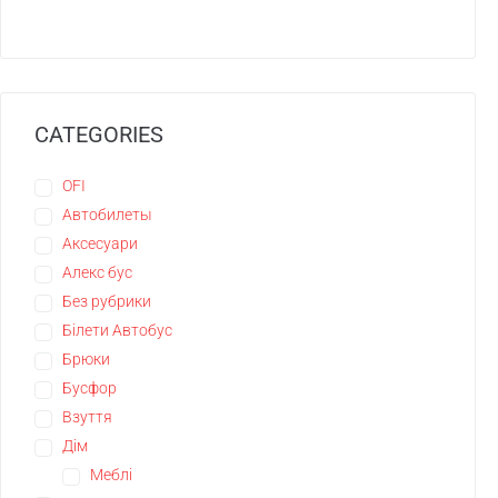
CATEGORIES
OFI
Автобилеты
Аксесуари
Алекс бус
Без рубрики
Білети Автобус
Брюки
Бусфор
Взуття
Дім
Меблі