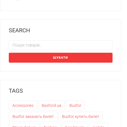
SEARCH
ШУКАТИ
TAGS
Accessories
Basford ua
Busfor
Busfor заказать билет
Busfor купить билет