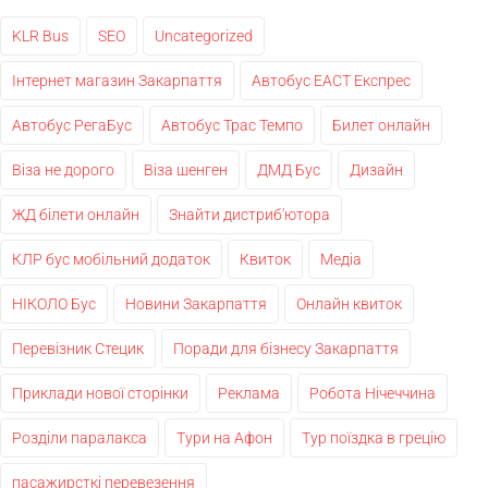
KLR Bus
SEO
Uncategorized
Інтернет магазин Закарпаття
Автобус ЕАСТ Експрес
Автобус РегаБус
Автобус Трас Темпо
Билет онлайн
Віза не дорого
Віза шенген
ДМД Бус
Дизайн
ЖД білети онлайн
Знайти дистриб'ютора
КЛР бус мобільний додаток
Квиток
Медіа
НІКОЛО Бус
Новини Закарпаття
Онлайн квиток
Перевізник Стецик
Поради для бізнесу Закарпаття
Приклади нової сторінки
Реклама
Робота Нічеччина
Розділи паралакса
Тури на Афон
Тур поїздка в грецію
пасажирсткі перевезення