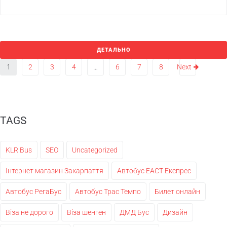
ДЕТАЛЬНО
1
2
3
4
…
6
7
8
Next
TAGS
KLR Bus
SEO
Uncategorized
Інтернет магазин Закарпаття
Автобус ЕАСТ Експрес
Автобус РегаБус
Автобус Трас Темпо
Билет онлайн
Віза не дорого
Віза шенген
ДМД Бус
Дизайн