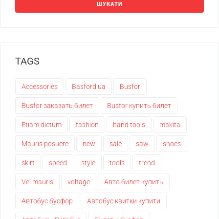
ШУКАТИ
TAGS
Accessories
Basford ua
Busfor
Busfor заказать билет
Busfor купить билет
Etiam dictum
fashion
hand tools
makita
Mauris posuere
new
sale
saw
shoes
skirt
speed
style
tools
trend
Vel mauris
voltage
Авто билет купить
Автобус бусфор
Автобус квитки купити