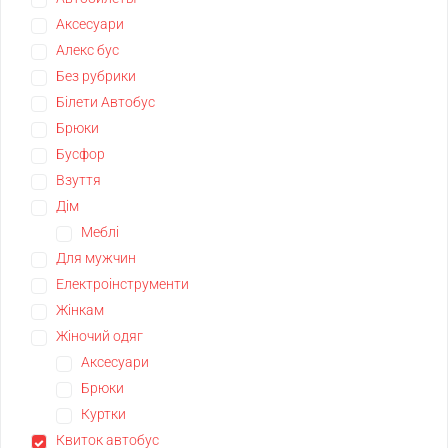
Аксесуари
Алекс бус
Без рубрики
Білети Автобус
Брюки
Бусфор
Взуття
Дім
Меблі
Для мужчин
Електроінструменти
Жінкам
Жіночий одяг
Аксесуари
Брюки
Куртки
Квиток автобус