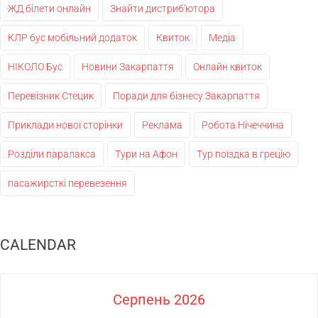
ЖД білети онлайн
Знайти дистриб'ютора
КЛР бус мобільний додаток
Квиток
Медіа
НІКОЛО Бус
Новини Закарпаття
Онлайн квиток
Перевізник Стецик
Поради для бізнесу Закарпаття
Приклади нової сторінки
Реклама
Робота Нічеччина
Розділи паралакса
Тури на Афон
Тур поїздка в грецію
пасажирсткі перевезення
CALENDAR
Серпень 2026