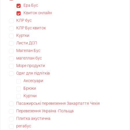
Ера Бус
Квиток онлайн
КЛР бус
КЛР Бус квиток
Куртки
Листи ДСП
Магелан Бус
магеллан бус
Море продукти
Одяг для підлітків
Аксесуари
Брюки
Куртки
Пасажирські перевезення Закарпаття Чехія
Перевезення Україна -Польща
Плитка акустична
регабус