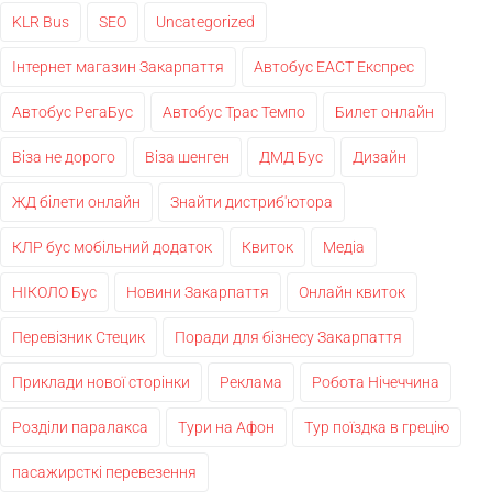
KLR Bus
SEO
Uncategorized
Інтернет магазин Закарпаття
Автобус ЕАСТ Експрес
Автобус РегаБус
Автобус Трас Темпо
Билет онлайн
Віза не дорого
Віза шенген
ДМД Бус
Дизайн
ЖД білети онлайн
Знайти дистриб'ютора
КЛР бус мобільний додаток
Квиток
Медіа
НІКОЛО Бус
Новини Закарпаття
Онлайн квиток
Перевізник Стецик
Поради для бізнесу Закарпаття
Приклади нової сторінки
Реклама
Робота Нічеччина
Розділи паралакса
Тури на Афон
Тур поїздка в грецію
пасажирсткі перевезення