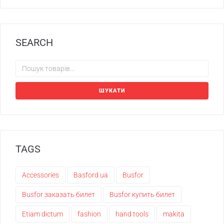
SEARCH
ШУКАТИ
TAGS
Accessories
Basford ua
Busfor
Busfor заказать билет
Busfor купить билет
Etiam dictum
fashion
hand tools
makita