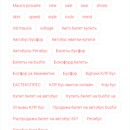
Mauris posuere
new
sale
saw
shoes
skirt
speed
style
tools
trend
Vel mauris
voltage
Авто билет купить
Автобус бусфор
Автобус квитки купити
Автобусы Регабус
Билеты бусфор
Билеты на busfor
Боксфорд билеты
Босфор уа Авіаквитки
Бусфор
Відгуки КЛР бус
ЕАСТЕКСПРЕС
КЛР бус квиток онлайн
Клр бус
Купит билет на автобус
Купить билет на busfor ua
Отзывы КЛР бус
Продажа билет на автобус busfor
Распродажа билет на автобус 657
Регабус
Регабус Хуст Брно