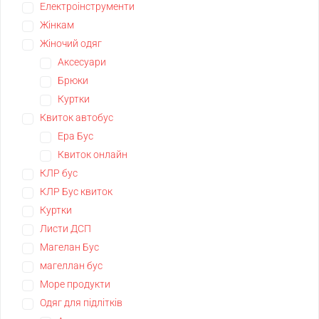
Електроінструменти
Жінкам
Жіночий одяг
Аксесуари
Брюки
Куртки
Квиток автобус
Ера Бус
Квиток онлайн
КЛР бус
КЛР Бус квиток
Куртки
Листи ДСП
Магелан Бус
магеллан бус
Море продукти
Одяг для підлітків