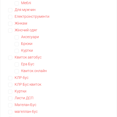
Меблі
Для мужчин
Електроінструменти
Жінкам
Жіночий одяг
Аксесуари
Брюки
Куртки
Квиток автобус
Ера Бус
Квиток онлайн
КЛР бус
КЛР Бус квиток
Куртки
Листи ДСП
Магелан Бус
магеллан бус