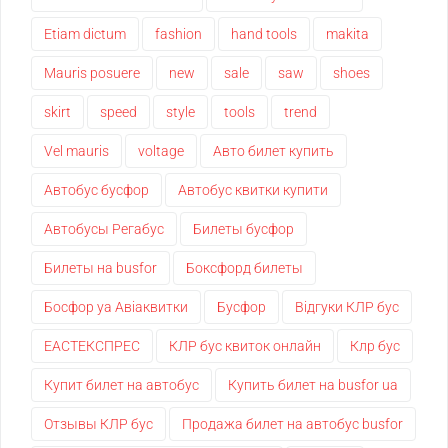
Etiam dictum
fashion
hand tools
makita
Mauris posuere
new
sale
saw
shoes
skirt
speed
style
tools
trend
Vel mauris
voltage
Авто билет купить
Автобус бусфор
Автобус квитки купити
Автобусы Регабус
Билеты бусфор
Билеты на busfor
Боксфорд билеты
Босфор уа Авіаквитки
Бусфор
Відгуки КЛР бус
ЕАСТЕКСПРЕС
КЛР бус квиток онлайн
Клр бус
Купит билет на автобус
Купить билет на busfor ua
Отзывы КЛР бус
Продажа билет на автобус busfor