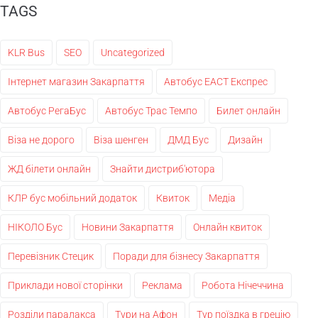
TAGS
KLR Bus
SEO
Uncategorized
Інтернет магазин Закарпаття
Автобус ЕАСТ Експрес
Автобус РегаБус
Автобус Трас Темпо
Билет онлайн
Віза не дорого
Віза шенген
ДМД Бус
Дизайн
ЖД білети онлайн
Знайти дистриб'ютора
КЛР бус мобільний додаток
Квиток
Медіа
НІКОЛО Бус
Новини Закарпаття
Онлайн квиток
Перевізник Стецик
Поради для бізнесу Закарпаття
Приклади нової сторінки
Реклама
Робота Нічеччина
Розділи паралакса
Тури на Афон
Тур поїздка в грецію