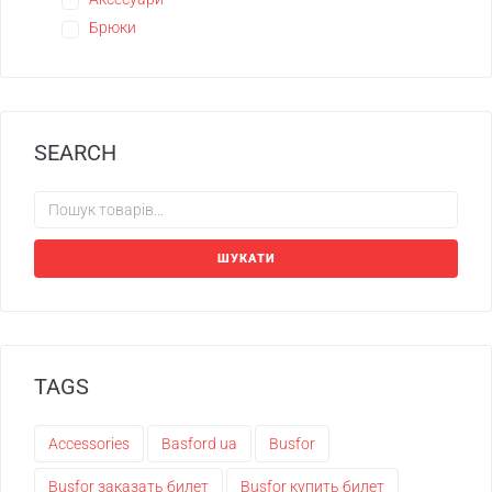
Брюки
SEARCH
ШУКАТИ
TAGS
Accessories
Basford ua
Busfor
Busfor заказать билет
Busfor купить билет