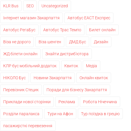
KLR Bus
SEO
Uncategorized
Інтернет магазин Закарпаття
Автобус ЕАСТ Експрес
Автобус РегаБус
Автобус Трас Темпо
Билет онлайн
Віза не дорого
Віза шенген
ДМД Бус
Дизайн
ЖД білети онлайн
Знайти дистриб'ютора
КЛР бус мобільний додаток
Квиток
Медіа
НІКОЛО Бус
Новини Закарпаття
Онлайн квиток
Перевізник Стецик
Поради для бізнесу Закарпаття
Приклади нової сторінки
Реклама
Робота Нічеччина
Розділи паралакса
Тури на Афон
Тур поїздка в грецію
пасажирсткі перевезення