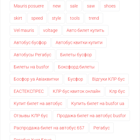
Mauris posuere
new
sale
saw
shoes
skirt
speed
style
tools
trend
Vel mauris
voltage
Авто билет купить
Автобус бусфор
Автобус квитки купити
Автобусы Регабус
Билеты бусфор
Билеты на busfor
Боксфорд билеты
Босфор уа Авіаквитки
Бусфор
Відгуки КЛР бус
ЕАСТЕКСПРЕС
КЛР бус квиток онлайн
Клр бус
Купит билет на автобус
Купить билет на busfor ua
Отзывы КЛР бус
Продажа билет на автобус busfor
Распродажа билет на автобус 657
Регабус
Регабус Хуст Брно