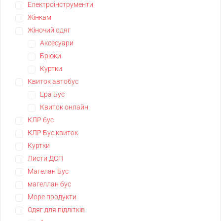
Електроінструменти
Жінкам
Жіночий одяг
Аксесуари
Брюки
Куртки
Квиток автобус
Ера Бус
Квиток онлайн
КЛР бус
КЛР Бус квиток
Куртки
Листи ДСП
Магелан Бус
магеллан бус
Море продукти
Одяг для підлітків