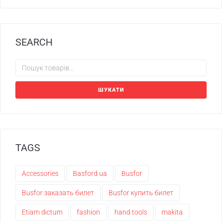
SEARCH
ШУКАТИ
TAGS
Accessories
Basford ua
Busfor
Busfor заказать билет
Busfor купить билет
Etiam dictum
fashion
hand tools
makita