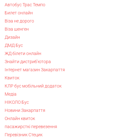
Автобус Трас Темпо
Билет онлайн
Віза не дорого
Віза шенген
Дизайн
ДМД Бус
ЖД білети онлайн
Знайти дистриб'ютора
Інтернет магазин Закарпаття
Квиток
КЛР бус мобільний додаток
Медіа
НІКОЛО Бус
Новини Закарпаття
Онлайн квиток
пасажирсткі перевезення
Перевізник Стецик