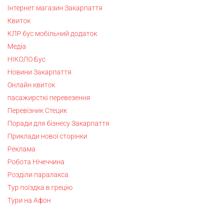
Інтернет магазин Закарпаття
Квиток
КЛР бус мобільний додаток
Медіа
НІКОЛО Бус
Новини Закарпаття
Онлайн квиток
пасажирсткі перевезення
Перевізник Стецик
Поради для бізнесу Закарпаття
Приклади нової сторінки
Реклама
Робота Нічеччина
Розділи паралакса
Тур поїздка в грецію
Тури на Афон