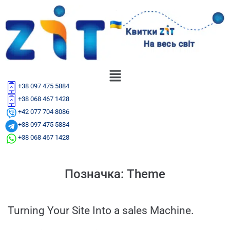
+38 097 475 5884
+38 068 467 1428
+42 077 704 8086
+38 097 475 5884
+38 068 467 1428
Позначка:
Theme
Turning Your Site Into a sales Machine.