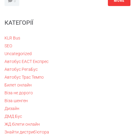
MORE
0
КАТЕГОРІЇ
KLR Bus
SEO
Uncategorized
Автобус ЕАСТ Експрес
Автобус РегаБус
Автобус Трас Темпо
Билет онлайн
Віза не дорого
Віза шенген
Дизайн
ДМД Бус
ЖД білети онлайн
Знайти дистриб'ютора