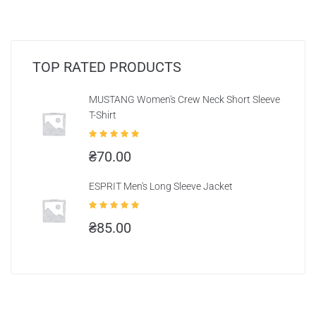
TOP RATED PRODUCTS
MUSTANG Women's Crew Neck Short Sleeve
T-Shirt
Оцінено в
₴
70.00
5.00
з 5
ESPRIT Men's Long Sleeve Jacket
Оцінено в
₴
85.00
5.00
з 5