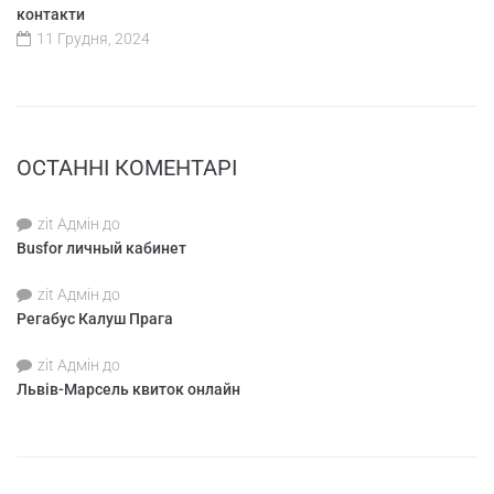
контакти
11 Грудня, 2024
ОСТАННІ КОМЕНТАРІ
zit Адмін
до
Busfor личный кабинет
zit Адмін
до
Регабус Калуш Прага
zit Адмін
до
Львів-Марсель квиток онлайн