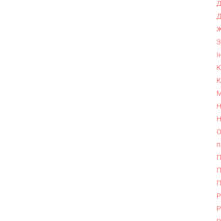
Д
Д
Ж
З
І
К
К
М
Н
Н
О
п
П
П
П
Р
Р