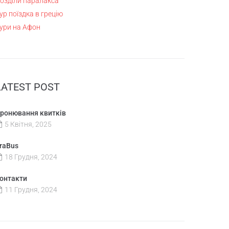
озділи паралакса
ур поїздка в грецію
ури на Афон
LATEST POST
ронювання квитків
5 Квітня, 2025
raBus
18 Грудня, 2024
онтакти
11 Грудня, 2024