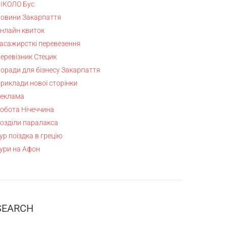
ІКОЛО Бус
овини Закарпаття
нлайн квиток
асажирсткі перевезення
еревізник Стецик
оради для бізнесу Закарпаття
риклади нової сторінки
еклама
обота Нічеччина
озділи паралакса
ур поїздка в грецію
ури на Афон
SEARCH