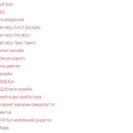
LR Bus
EO
ncategorized
втобус ЕАСТ Експрес
втобус РегаБус
втобус Трас Темпо
илет онлайн
іза не дорого
іза шенген
изайн
МД Бус
Д білети онлайн
найти дистриб'ютора
нтернет магазин Закарпаття
виток
ЛР бус мобільний додаток
едіа