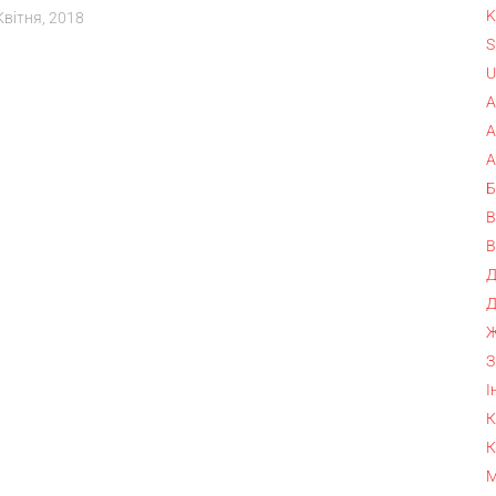
K
Квітня, 2018
S
U
А
А
А
Б
В
В
Д
Д
Ж
З
І
К
К
М