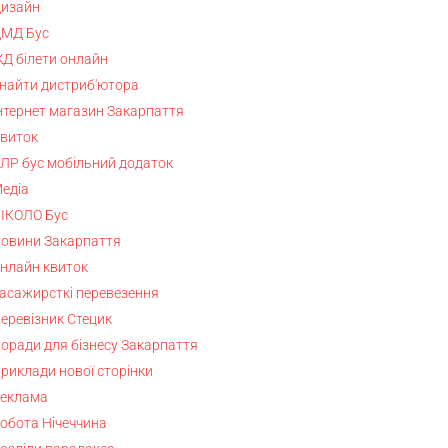
изайн
МД Бус
Д білети онлайн
найти дистриб'ютора
нтернет магазин Закарпаття
виток
ЛР бус мобільний додаток
едіа
ІКОЛО Бус
овини Закарпаття
нлайн квиток
асажирсткі перевезення
еревізник Стецик
оради для бізнесу Закарпаття
риклади нової сторінки
еклама
обота Нічеччина