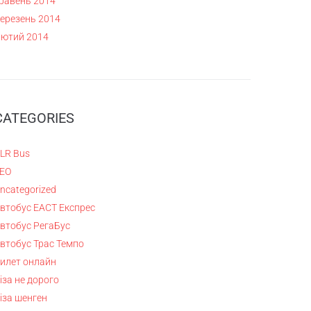
равень 2014
ерезень 2014
ютий 2014
CATEGORIES
LR Bus
EO
ncategorized
втобус ЕАСТ Експрес
втобус РегаБус
втобус Трас Темпо
илет онлайн
іза не дорого
іза шенген