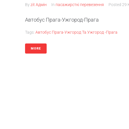
By
zit Адмін
In
пасажирсткі перевезення
Posted
29 
Автобус Прага-Ужгород-Прага
Tags:
Автобус Прага-Ужгород Та Ужгород -Прага
MORE