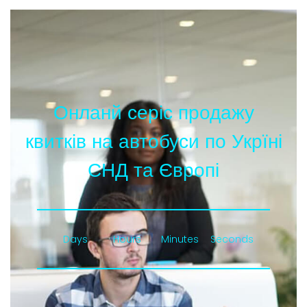
Онланй серіс продажу
квитків на автобуси по Укрїні
СНД та Європі
Days
Hours
Minutes
Seconds