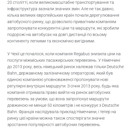
20 столітті, коли великомасштабне транспортування та
інфраструктура зазнали значних змін. Але не так давно,
кілька великих європейських країн почали дерегулювання
автобусного ринку, що дозволило приватним компаніям
запропонувати конкурентні ціни та маршрути, які зробили
подорожі на автобусах на довгі дистанції по всьому
континенту легкими та економічно вигідними.
У Чехії це почалося, коли компанія Regabus знизила ціни на
послуги міжміських пасажирських перевезень. У Німеччині
до 2013 року, весь німецький ринок належав тільки Deutsche
Bahn, державному залізничному операторові, який був
єдиною компанією уповноваженої пропонувати нові
регулярні внутрішні маршрути. З січня 2013 року, будь-яка
компанія отримала право вийти на ринок автобусних
перевезень за умови, що вона запропонує маршрути
довжиною не менше 50 кілометрів і не конкурує з Deutsche
Bahn. Франція наслідувала приклад Німеччини, і тепер на
ринку цієї країни можна також спостерігати значне
зростання популярності автобусних перевезень.