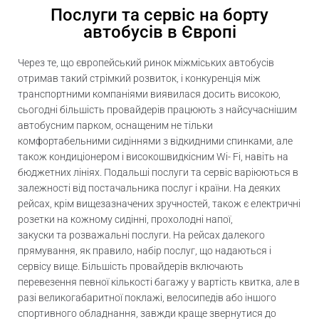
Послуги та сервіс на борту
автобусів в Європі
Через те, що європейський ринок міжміських автобусів
отримав такий стрімкий розвиток, і конкуренція між
транспортними компаніями виявилася досить високою,
сьогодні більшість провайдерів працюють з найсучаснішим
автобусним парком, оснащеним не тільки
комфортабельними сидіннями з відкидними спинками, але
також кондиціонером і високошвидкісним Wi- Fi, навіть на
бюджетних лініях. Подальші послуги та сервіс варіюються в
залежності від постачальника послуг і країни. На деяких
рейсах, крім вищезазначених зручностей, також є електричні
розетки на кожному сидінні, прохолодні напої,
закуски
та
розважальні послуги. На рейсах далекого
прямування, як правило, набір послуг, що надаються і
сервісу вище. Більшість провайдерів включають
перевезення певної кількості багажу у вартість квитка, але в
разі великогабаритної поклажі, велосипедів або іншого
спортивного обладнання, завжди краще звернутися до