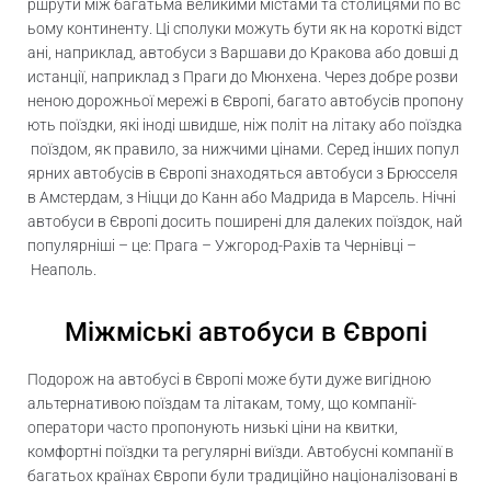
ршрути
між
багатьма
великими
містами
та
столицями
по
вс
ьому
континенту
.
Ці
сполуки
можуть
бути
як
на
короткі
відст
ані
,
наприклад
,
автобуси
з
Варшави
до
Кракова
або
довші
д
истанції
,
наприклад
з
Праги
до
Мюнхена
.
Через
добре
розви
неною
дорожньої
мережі
в
Європі
,
багато
автобусів
пропону
ють
поїздки
,
які
іноді
швидше
,
ніж
політ
на
літаку
або
поїздка
поїздом
,
як
правило
,
за
нижчими
цінами
.
Серед
інших
попул
ярних
автобусів
в
Європі
знаходяться
автобуси
з
Брюсселя
в
Амстердам
,
з
Ніцци
до
Канн
або
Мадрида
в
Марсель
.
Нічні
автобуси
в
Європі
досить
поширені
для
далеких
поїздок
,
най
популярніші
–
це
:
Прага
–
Ужгород-Рахів
та
Чернівці
–
Неаполь
.
Міжміські автобуси в Європі
Подорож на автобусі в Європі може бути дуже вигідною
альтернативою поїздам та літакам, тому, що компанії-
оператори часто пропонують низькі ціни на квитки,
комфортні поїздки та регулярні виїзди. Автобусні компанії в
багатьох країнах Європи були традиційно націоналізовані в