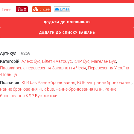
Tweet
ДОДАТИ ДО ПОРІВНЯННЯ
ДОДАТИ ДО СПИСКУ БАЖАНЬ
Артикул:
19269
Категорій:
Алекс бус
,
Білети Автобус
,
КЛР бус
,
Магелан Бус
,
Пасажирські перевезення Закарпаття Чехія
,
Перевезення Україна
-Польща
Позначок:
KLR bas Ранне бронювання
,
КЛР Бус ранне бронювання
,
Ранне бронювання KLR bus
,
Ранне бронювання КЛР
,
Ранне
бронювання КЛР Бус знижки